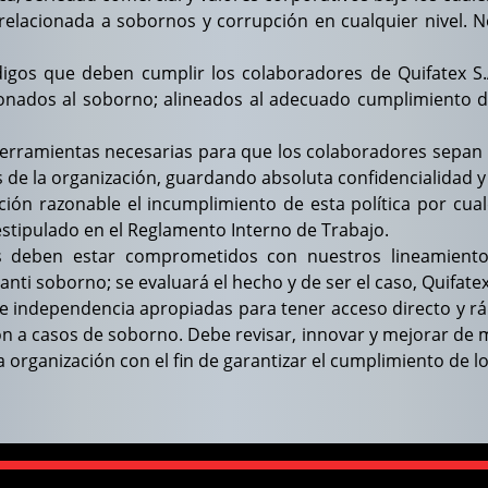
relacionada a sobornos y corrupción en cualquier nivel. No
igos que deben cumplir los colaboradores de Quifatex S.A.
ionados al soborno; alineados al adecuado cumplimiento d
rramientas necesarias para que los colaboradores sepan i
 de la organización, guardando absoluta confidencialidad y 
ación razonable el incumplimiento de esta política por c
 estipulado en el Reglamento Interno de Trabajo.
 deben estar comprometidos con nuestros lineamientos 
ti soborno; se evaluará el hecho y de ser el caso, Quifatex
independencia apropiadas para tener acceso directo y rápid
ión a casos de soborno. Debe revisar, innovar y mejorar de
organización con el fin de garantizar el cumplimiento de lo