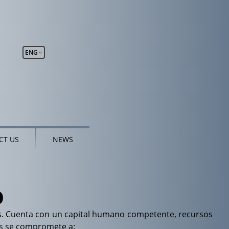
ENG
CT US
NEWS
O
nas. Cuenta con un capital humano competente, recursos
les se compromete a: