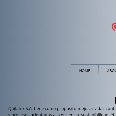
HOME
ABOU
Quifatex S.A. tiene como propósito mejorar vidas cont
y procesos orientados a la eficiencia, sostenibilidad, 