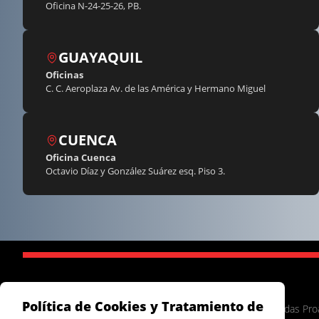
Oficina N-24-25-26, PB.
GUAYAQUIL
Oficinas
C. C. Aeroplaza Av. de las América y Hermano Miguel
CUENCA
Oficina Cuenca
Octavio Díaz y González Suárez esq. Piso 3.
Quifatex S.A.
Política de Cookies y Tratamiento de
Panamericana Norte Km 14,5, entre Pasaje Cenepa y Leonidas Pro