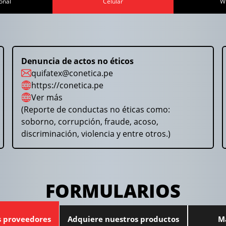
onal
Celular
W
Denuncia de actos no éticos
quifatex@conetica.pe
https://conetica.pe
Ver más
(Reporte de conductas no éticas como:
soborno, corrupción, fraude, acoso,
discriminación, violencia y entre otros.)
FORMULARIOS
s proveedores
Adquiere nuestros productos
M