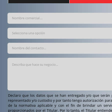
Selecciona una opción
Declaro que los datos que se han entregado y/o que serán pro
representado y/o custodio y por tanto tengo autorización para
de la normativa aplicable y con el fin de brindar un serv
proporcionados por el Titular. Por lo tanto, el Titular entien