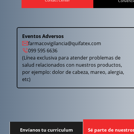
Contact Center
Convenci
Eventos Adversos
farmacovigilancia@quifatex.com
099 595 6636
(Línea exclusiva para atender problemas de
salud relacionados con nuestros productos,
por ejemplo: dolor de cabeza, mareo, alergia,
etc)
Envíanos tu curriculum
Sé parte de nuestro