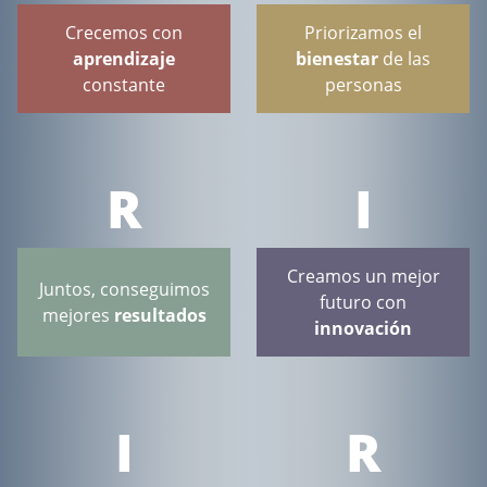
Crecemos con
Priorizamos el
aprendizaje
bienestar
de las
constante
personas
R
I
Creamos un mejor
Juntos, conseguimos
futuro con
mejores
resultados
innovación
I
R