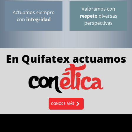
Valoramos con
Actuamos siempre
respeto
diversas
con
integridad
perspectivas
En Quifatex actuamos
CONOCE MÁS