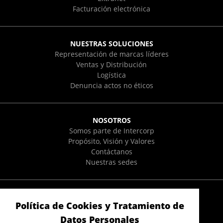
Facturación electrónica
NUESTRAS SOLUCIONES
Representación de marcas líderes
Ventas y Distribución
Logística
Denuncia actos no éticos
NOSOTROS
Somos parte de Intercorp
Propósito, Visión y Valores
Contáctanos
Nuestras sedes
POLÍTICAS Y REQUERIMIENTOS
Política de Cookies y Tratamiento de
Política Integral de Gestión
Políticas de Protección de Datos del Usuario
Datos Personales